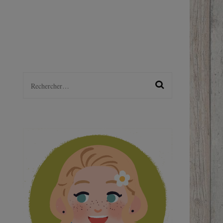
LGBTQ+
S
Rechercher :