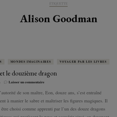
K-LITTÉRATURE
ÉTIQUETTE
DRAME / ROMANCE
CORÉE
ALLEMAGNE
LIRE EN VO
SÉRIES
ORIENT
K-POP
Alison Goodman
G ADULT
TRANCHE DE VIE
INDE
AUTRICHE
IRAK
BT
IMAGINAIRES
WEBTOON
FANTASTIQUE
JAPON
DANEMARK
JUDÉE
FANTASY
VIETNAM
ECOSSE
MAGICAL GIRL
ESPAGNE
S
MONDES IMAGINAIRES
VOYAGER PAR LES LIVRES
et le douzième dragon
HORREUR
FINLANDE
sur
n
Laisser un commentaire
SHÔJO
Eon
FRANCE
’autorité de son maître, Eon, douze ans, s’est entraîné
et
le
SHÔNEN
nt à manier le sabre et maîtriser les figures magiques. Il
GRANDE-BRETAGNE
douzième
dragon
 être choisi comme apprenti par l’un des douze dragons
SEINEN
ITALIE
tiques qui protègent le pays et acquérir ainsi, en devenant