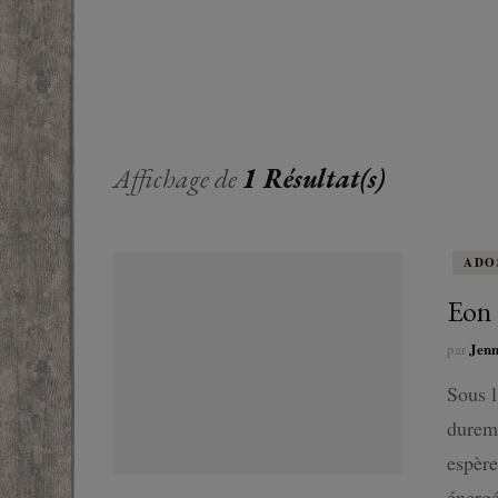
EUROPE
ADOS
FRANCOPHONE
PROCHE-
YOUN
ROMANCE
MONDES 
BEAUX LIVRES
Affichage de
1 Résultat(s)
RUSSIE
ESOTÉRISME /
PARANORMAL
ADO
HISTOIRE
Eon 
Jen
par
BIOGRAPHIE
Sous l
TÉMOIGNAGES
dureme
espère
POLAR
énergé