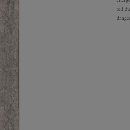
SF
œil du
danger
FANTASTIQUE
FANTASY