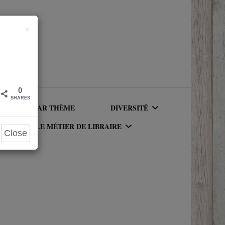
Close
×
0
SHARES
LIRE PAR THÈME
DIVERSITÉ
LE MÉTIER DE LIBRAIRE
Close
AUTEURICES RACISÉ(E)S
UR DU
LE MÉTIER DE LIBRAIRE
PERSONNAGES RACISÉS
LA BIBLIOTHÈQUE DU
PERSONNAGES
RIQUE
LIBRAIRE
NEUROATYPIQUES