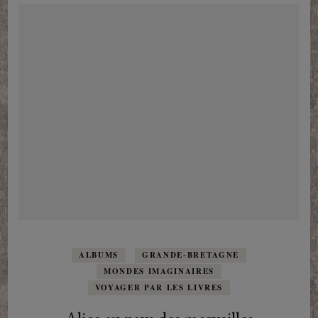
au
pays
des
merveilles
ALBUMS
GRANDE-BRETAGNE
MONDES IMAGINAIRES
VOYAGER PAR LES LIVRES