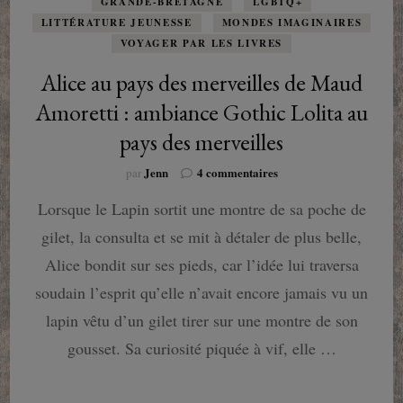
GRANDE-BRETAGNE
LGBTQ+
LITTÉRATURE JEUNESSE
MONDES IMAGINAIRES
VOYAGER PAR LES LIVRES
Alice au pays des merveilles de Maud
Amoretti : ambiance Gothic Lolita au
pays des merveilles
sur
Jenn
4 commentaires
par
Alice
Lorsque le Lapin sortit une montre de sa poche de
au
pays
gilet, la consulta et se mit à détaler de plus belle,
des
merveilles
Alice bondit sur ses pieds, car l’idée lui traversa
de
soudain l’esprit qu’elle n’avait encore jamais vu un
Maud
Amoretti
lapin vêtu d’un gilet tirer sur une montre de son
:
gousset. Sa curiosité piquée à vif, elle …
ambiance
Gothic
Lolita