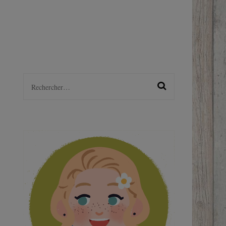
LGBTQ+
S
Rechercher :