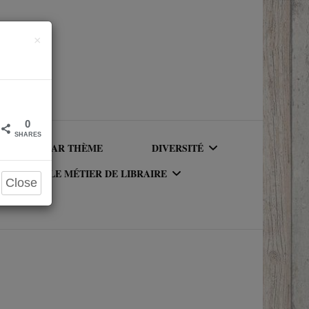
Close
×
0
SHARES
LIRE PAR THÈME
DIVERSITÉ
LE MÉTIER DE LIBRAIRE
Close
AUTEURICES RACISÉ(E)S
UR DU
LE MÉTIER DE LIBRAIRE
PERSONNAGES RACISÉS
LA BIBLIOTHÈQUE DU
PERSONNAGES
RIQUE
LIBRAIRE
NEUROATYPIQUES