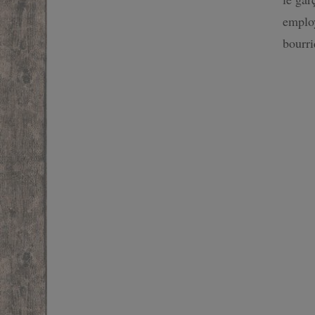
SF
employ
bourr
FANTASTIQUE
FANTASY