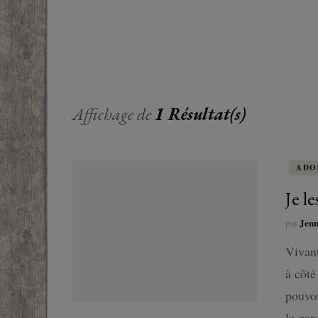
EUROPE
ADOS
FRANCOPHONE
PROCHE-
YOUN
ROMANCE
MONDES 
BEAUX LIVRES
Affichage de
1 Résultat(s)
RUSSIE
ESOTÉRISME /
PARANORMAL
ADO
HISTOIRE
Je l
Jen
par
BIOGRAPHIE
Vivant
TÉMOIGNAGES
à côté
pouvoi
POLAR
le gar