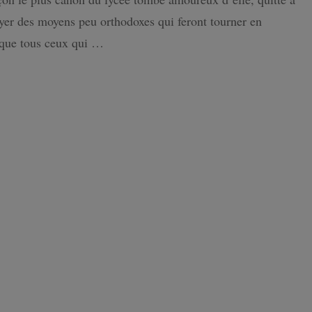
Girl
er des moyens peu orthodoxes qui feront tourner en
ISLANDE
ique tous ceux qui …
PAYS-BAS