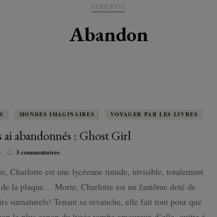
K-LITTÉRATURE
ÉTIQUETTE
DRAME / ROMANCE
CORÉE
ALLEMAGNE
LIRE EN VO
SÉRIES
ORIENT
K-POP
Abandon
G ADULT
TRANCHE DE VIE
INDE
AUTRICHE
IRAK
BT
IMAGINAIRES
WEBTOON
FANTASTIQUE
JAPON
DANEMARK
JUDÉE
FANTASY
VIETNAM
ECOSSE
MAGICAL GIRL
ESPAGNE
S
MONDES IMAGINAIRES
VOYAGER PAR LES LIVRES
es ai abandonnés : Ghost Girl
HORREUR
FINLANDE
sur
n
3 commentaires
SHÔJO
Je
FRANCE
e, Charlotte est une lycéenne timide, invisible, totalement
les
ai
SHÔNEN
 de la plaque… Morte, Charlotte est un fantôme doté de
GRANDE-BRETAGNE
abandonnés
:
rs surnaturels! Tenant sa revanche, elle fait tout pour que
SEINEN
Ghost
ITALIE
çon le plus canon du lycée tombe amoureux d’elle, quitte à