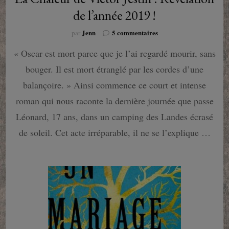
de l’année 2019 !
sur
Jenn
5 commentaires
par
La
« Oscar est mort parce que je l’ai regardé mourir, sans
Chaleur
de
bouger. Il est mort étranglé par les cordes d’une
Victor
Jestin
balançoire. » Ainsi commence ce court et intense
:
roman qui nous raconte la dernière journée que passe
Révélation
de
Léonard, 17 ans, dans un camping des Landes écrasé
l’année
de soleil. Cet acte irréparable, il ne se l’explique …
2019
!