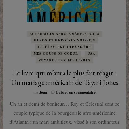
AUTEURICES AFRO-AMÉRICAIN(E)S
HÉROS ET HÉROÏNES NOIR(E)S
LITTÉRATURE ETRANGÈRE
MES COUPS DE COEUR
USA
VOYAGER PAR LES LIVRES
Le livre qui m’aura le plus fait réagir :
Un mariage américain de Tayari Jones
sur
Jenn
Laisser un commentaire
par
Le
Un an et demi de bonheur… Roy et Celestial sont ce
livre
qui
couple typique de la bourgeoisie afro-américaine
m’aura
le
d’Atlanta : un mari ambitieux, vissé à son ordinateur
plus