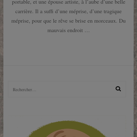
portable, et une épouse artiste, à l’aube d’une belle
fait
réagir
carrière. Il a suffi d’une méprise, d’une tragique
:
méprise, pour que le rêve se brise en morceaux. Du
Un
mariage
mauvais endroit …
américain
de
Tayari
Jones
Rechercher :