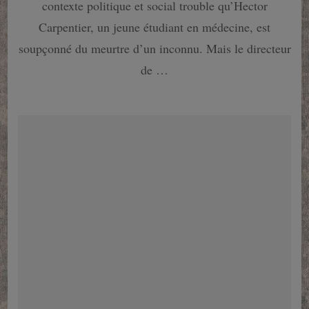
Plongez
contexte politique et social trouble qu’Hector
avec
Carpentier, un jeune étudiant en médecine, est
Vidocq
au
soupçonné du meurtre d’un inconnu. Mais le directeur
coeur
de …
de
l’enquête…