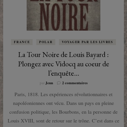
FRANCE
POLAR
VOYAGER PAR LES LIVRES
La Tour Noire de Louis Bayard :
Plongez avec Vidocq au coeur de
l’enquête…
sur
Jenn
2 commentaires
par
La
Paris, 1818. Les expériences révolutionnaires et
Tour
Noire
napoléoniennes ont vécu. Dans un pays en pleine
de
Louis
confusion politique, les Bourbons, en la personne de
Bayard
Louis XVIII, sont de retour sur le trône. C’est dans ce
: