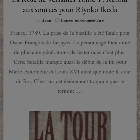
aux sources pour Riyoko Ikeda
sur
Jenn
Laisser un commentaire
par
La
France, 1789. La prise de la bastille a été fatale pour
Rose
de
Oscar François de Jarjayes. Le personnage bien aimé
Versailles
Tome
de plusieurs générations de lecteurices n’est plus.
4
Cette bataille marque aussi le début de la fin pour
:
Retour
Marie-Antoinette et Louis XVI ainsi que toute la cour
aux
du Roi. C’est sur cet événement tragique que se
sources
pour
termine …
Riyoko
Ikeda