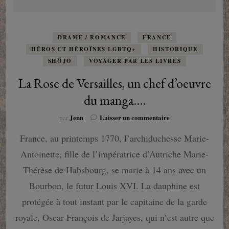
DRAME / ROMANCE
FRANCE
HÉROS ET HÉROÏNES LGBTQ+
HISTORIQUE
SHÔJO
VOYAGER PAR LES LIVRES
La Rose de Versailles, un chef d’oeuvre
du manga….
sur
Jenn
Laisser un commentaire
par
La
France, au printemps 1770, l’archiduchesse Marie-
Rose
de
Antoinette, fille de l’impératrice d’Autriche Marie-
Versailles,
un
Thérèse de Habsbourg, se marie à 14 ans avec un
chef
Bourbon, le futur Louis XVI. La dauphine est
d’oeuvre
du
protégée à tout instant par le capitaine de la garde
manga….
royale, Oscar François de Jarjayes, qui n’est autre que