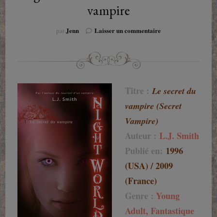
vampire
sur
Jenn
Laisser un commentaire
par
Night
World
tome
1
:
Le
Titre :
Le secret du
secret
vampire (Secret
du
vampire
Vampire)
Auteur :
L.J. Smith
Publié en:
1996
(USA) / 2009
(France)
Genre :
Young
Adult, Fantastique