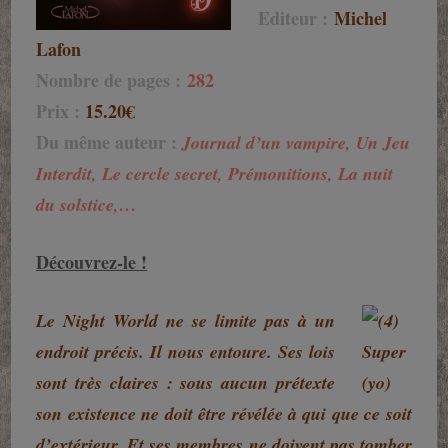
Editeur :
Michel
Lafon
Nombre de pages :
282
Prix :
15.20€
Du même auteur :
Journal d’un vampire, Un Jeu
Interdit, Le cercle secret, Prémonitions, La nuit
du solstice,…
Découvrez-le !
Le Night World ne se limite pas à un
endroit précis. Il nous entoure. Ses lois
sont très claires : sous aucun prétexte
son existence ne doit être révélée à qui que ce soit
d’extérieur. Et ses membres ne doivent pas tomber