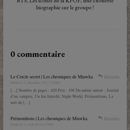
BTS, Les icônes de la KPOP, une chouette
biographie sur le groupe !
0 commentaire
Le Cercle secret | Les chroniques de Miawka
Répondre
Publié le
21 décembre 2013 à 22h03
[…] Nombre de pages : 420 Prix : 10€ Du même auteur : Journal
d’un vampire, Un Jeu Interdit, Night World, Prémonitions, La
nuit du […]
Prémonitions | Les chroniques de Miawka
Répondre
Publié le
11 avril 2014 à 17h56