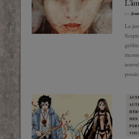
L’âm
Jen
par
La jeu
Sceptr
geôlie
incons
nouvel
possè
AUT
AUT
HÉR
MES
PER
VOY