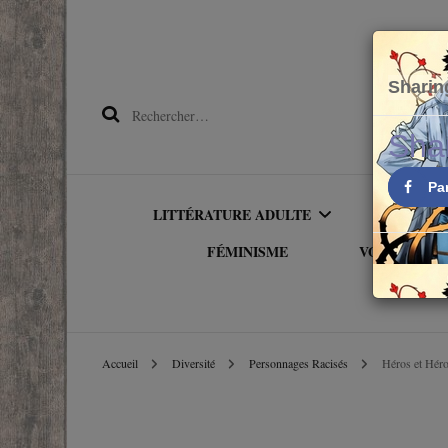
Sharin
Rechercher :
Sha
Pa
LITTÉRATURE ADULTE
LITTÉRA
FÉMINISME
VOYAGER PA
OWNVOICE
ALBU
AMÉRIQU
LITTÉRATURE
PREMI
Accueil
Diversité
Personnages Racisés
Héros et Héro
ETRANGÈRE
ASIE
ROMAN
LITTÉRATURE