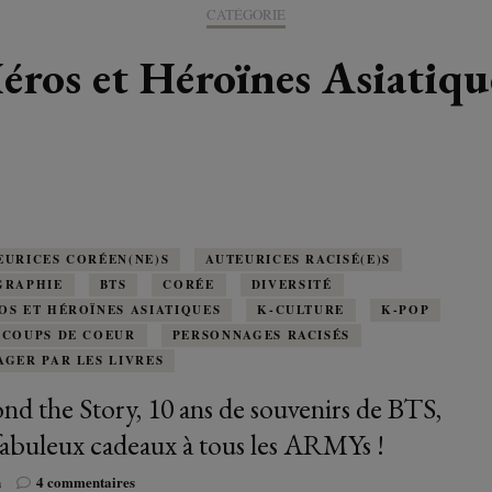
K-LITTÉRATURE
CATÉGORIE
DRAME / ROMANCE
CORÉE
ALLEMAGNE
LIRE EN VO
SÉRIES
ORIENT
K-POP
éros et Héroïnes Asiatiqu
G ADULT
TRANCHE DE VIE
INDE
AUTRICHE
IRAK
BT
IMAGINAIRES
WEBTOON
FANTASTIQUE
JAPON
DANEMARK
JUDÉE
FANTASY
VIETNAM
ECOSSE
MAGICAL GIRL
ESPAGNE
EURICES CORÉEN(NE)S
AUTEURICES RACISÉ(E)S
GRAPHIE
BTS
CORÉE
DIVERSITÉ
HORREUR
OS ET HÉROÏNES ASIATIQUES
FINLANDE
K-CULTURE
K-POP
 COUPS DE COEUR
PERSONNAGES RACISÉS
SHÔJO
AGER PAR LES LIVRES
FRANCE
nd the Story, 10 ans de souvenirs de BTS,
SHÔNEN
GRANDE-BRETAGNE
abuleux cadeaux à tous les ARMYs !
SEINEN
sur
n
4 commentaires
ITALIE