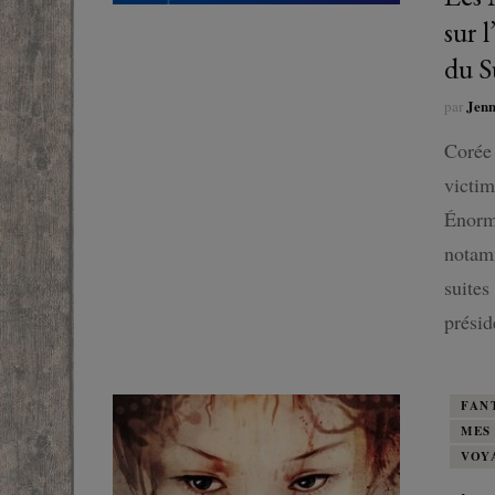
sur 
du S
Jen
par
Corée 
victim
Énorme
notamm
suites
présid
FAN
MES
VOY