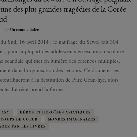
l’une des plus grandes tragédies de la Corée
ud
sur
n
Un commentaire
Les
du Sud, 16 avril 2014 ; le naufrage du Sewol fait 304
Mensonges
du
es, pour la plupart des adolescents en excursion scolaire.
Sewol
:
 scandale qui met en lumière des carences multiples,
Un
ent dans l’organisation des secours. Ce drame et ses
ouvrage
poignant
 contribueront à la destitution de Park Geun-hye, alors
sur
ente. Le récit prend la forme …
l’une
des
plus
grandes
TASY
HÉROS ET HÉROÏNES ASIATIQUES
tragédies
 COUPS DE COEUR
MONDES IMAGINAIRES
de
AGER PAR LES LIVRES
la
Corée