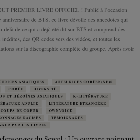
Beyond
UT PREMIER LIVRE OFFICIEL ! Publié à l’occasion
the
ISLANDE
Story,
 anniversaire de BTS, ce livre dévoile des anecdotes qui
10
ans
u-delà de ce qui a déjà été dit sur BTS et comprend des
PAYS-BAS
de
 inédites, des QR codes vers des vidéos, et toutes les
souvenirs
de
ations sur la discographie complète du groupe. Après avoir
BTS,
…
Un
fabuleux
cadeaux
à
EURICES ASIATIQUES
AUTEURICES CORÉEN(NE)S
tous
CORÉE
DIVERSITÉ
les
OS ET HÉROÏNES ASIATIQUES
ARMYs
K-LITTÉRATURE
!
TÉRATURE ADULTE
LITTÉRATURE ETRANGÈRE
 COUPS DE COEUR
OWNVOICE
SONNAGES RACISÉS
TÉMOIGNAGES
AGER PAR LES LIVRES
Mensonges du Sewol : Un ouvrage poignant