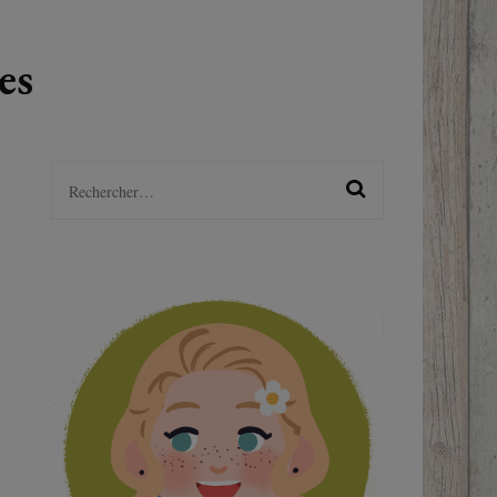
LGBTQ+
es
S
Rechercher :