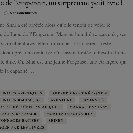
e de l’empereur, un surprenant petit livre !
du
Sud
sur
n
6 commentaires
L’âme
ne Shai a été arrêtée alors qu’elle tentait de voler le
de
l’empereur,
e de Lune de l’Empereur. Mais au lieu d’être exécutée, ses
un
surprenant
rs concluent avec elle un marché : l’Empereur, resté
petit
cient après une tentative d’assassinat ratée, a besoin d’une
livre
!
le âme. Or, Shai est une jeune Forgeuse, une étrangère qui
de la capacité …
EURICES ASIATIQUES
AUTEURICES CORÉEN(NE)S
EURICES RACISÉ(E)S
AVENTURE
DIVERSITÉ
OS ET HÉROÏNES ASIATIQUES
MANGA - FANTASY
 COUPS DE COEUR
MONDES IMAGINAIRES
SONNAGES RACISÉS
SEINEN
AGER PAR LES LIVRES