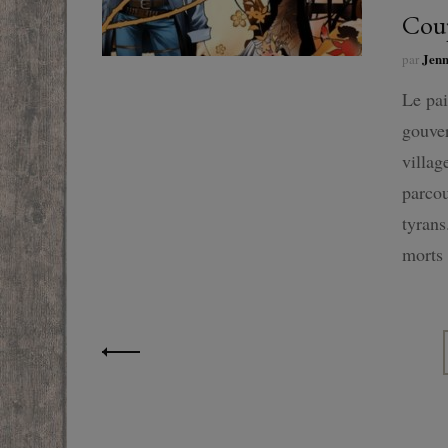
Coup
Jen
par
Le pai
gouver
villag
parcou
tyrans
morts 
Pagination
des
publications