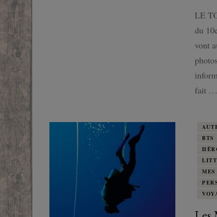
SF
LE TO
du 10e
FANTASTIQUE
vont a
photos
FANTASY
inform
fait 
AUT
BTS
HÉR
LIT
MES
PER
VOY
Les 