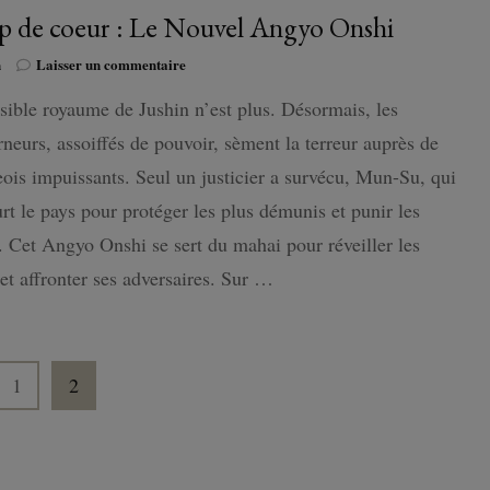
 de coeur : Le Nouvel Angyo Onshi
sur
n
Laisser un commentaire
Coup
sible royaume de Jushin n’est plus. Désormais, les
de
coeur
neurs, assoiffés de pouvoir, sèment la terreur auprès de
:
Le
eois impuissants. Seul un justicier a survécu, Mun-Su, qui
Nouvel
rt le pays pour protéger les plus démunis et punir les
Angyo
Onshi
. Cet Angyo Onshi se sert du mahai pour réveiller les
et affronter ses adversaires. Sur …
Page
Page
1
2