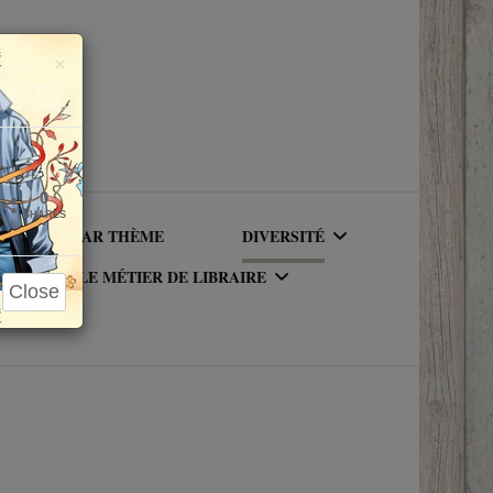
Close
×
0
SHARES
LIRE PAR THÈME
DIVERSITÉ
LE MÉTIER DE LIBRAIRE
Close
AUTEURICES RACISÉ(E)S
UR DU
LE MÉTIER DE LIBRAIRE
PERSONNAGES RACISÉS
LA BIBLIOTHÈQUE DU
PERSONNAGES
RIQUE
LIBRAIRE
NEUROATYPIQUES