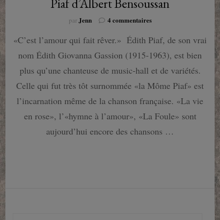
Piaf d’Albert Bensoussan
sur
Jenn
4 commentaires
par
Un
«C’est l’amour qui fait rêver.» Édith Piaf, de son vrai
magnifique
hymne
nom Édith Giovanna Gassion (1915-1963), est bien
à
l’amour,
plus qu’une chanteuse de music-hall et de variétés.
Edith
Celle qui fut très tôt surnommée «la Môme Piaf» est
Piaf
d’Albert
l’incarnation même de la chanson française. «La vie
Bensoussan
en rose», l’«hymne à l’amour», «La Foule» sont
aujourd’hui encore des chansons …