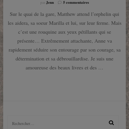
sur
Jenn
5 commentaires
par
Anne,
Sur le quai de la gare, Matthew attend l’orphelin qui
La
maison
les aidera, sa soeur Marilla et lui, sur leur ferme. Mais
aux
pignons
c’est une rouquine aux yeux pétillants qui se
verts
présente… Extrêmement attachante, Anne va
rapidement séduire son entourage par son courage, sa
détermination et sa débrouillardise. Je suis une
amoureuse des beaux livres et des …
Rechercher :