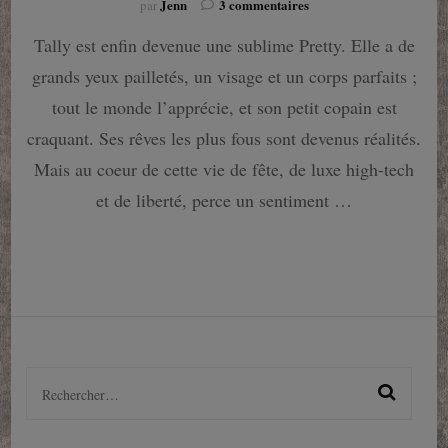
sur
Jenn
3 commentaires
par
Pretties…
Tally est enfin devenue une sublime Pretty. Elle a de
Beauté
doit-
grands yeux pailletés, un visage et un corps parfaits ;
il
obligatoirement
tout le monde l’apprécie, et son petit copain est
rimer
craquant. Ses rêves les plus fous sont devenus réalités.
avec
écervelée
Mais au coeur de cette vie de fête, de luxe high-tech
?
et de liberté, perce un sentiment …
Rechercher :