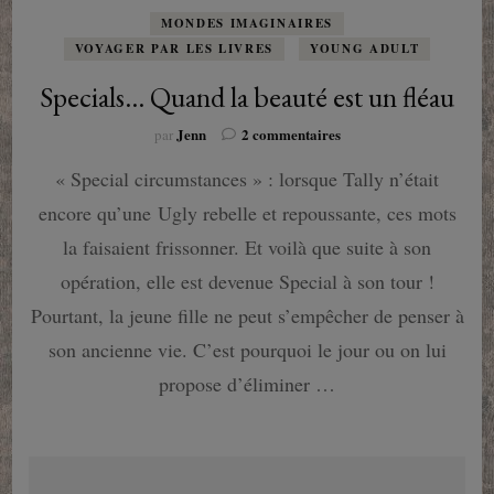
MONDES IMAGINAIRES
VOYAGER PAR LES LIVRES
YOUNG ADULT
Specials… Quand la beauté est un fléau
sur
Jenn
2 commentaires
par
Specials…
« Special circumstances » : lorsque Tally n’était
Quand
la
encore qu’une Ugly rebelle et repoussante, ces mots
beauté
est
la faisaient frissonner. Et voilà que suite à son
un
opération, elle est devenue Special à son tour !
fléau
Pourtant, la jeune fille ne peut s’empêcher de penser à
son ancienne vie. C’est pourquoi le jour ou on lui
propose d’éliminer …