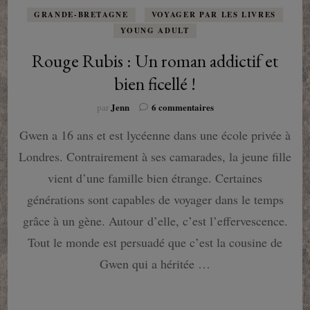
GRANDE-BRETAGNE
VOYAGER PAR LES LIVRES
YOUNG ADULT
Rouge Rubis : Un roman addictif et
bien ficellé !
sur
Jenn
6 commentaires
par
Rouge
Gwen a 16 ans et est lycéenne dans une école privée à
Rubis
:
Londres. Contrairement à ses camarades, la jeune fille
Un
roman
vient d’une famille bien étrange. Certaines
addictif
générations sont capables de voyager dans le temps
et
bien
grâce à un gène. Autour d’elle, c’est l’effervescence.
ficellé
Tout le monde est persuadé que c’est la cousine de
!
Gwen qui a héritée …