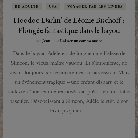
BD ADULTE
USA
VOYAGER PAR LES LIVRES
Hoodoo Darlin’ de Léonie Bischoff :
Plongée fantastique dans le bayou
sur
Jenn
Laisser un commentaire
par
Hoodoo
Dans le bayou, Adèle est de longue date l’élève de
Darlin’
de
Simeon, le vieux maître vaudou. Et s’impatiente, ne
Léonie
Bischoff
voyant toujours pas se concrétiser sa succession. Mais
:
un événement tragique – une enfant disparu et le
Plongée
fantastique
cadavre d’une femme retrouvé tout près – va tout faire
dans
basculer. Désobéissant à Simeon, Adèle le suit, à son
le
bayou
insu, jusqu’au …