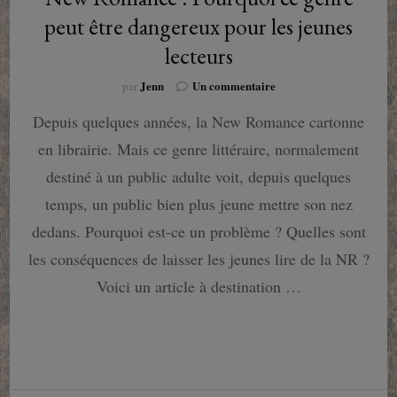
peut être dangereux pour les jeunes
lecteurs
sur
Jenn
Un commentaire
par
New
Depuis quelques années, la New Romance cartonne
Romance
:
en librairie. Mais ce genre littéraire, normalement
Pourquoi
ce
destiné à un public adulte voit, depuis quelques
genre
temps, un public bien plus jeune mettre son nez
peut
être
dedans. Pourquoi est-ce un problème ? Quelles sont
dangereux
les conséquences de laisser les jeunes lire de la NR ?
pour
les
Voici un article à destination …
jeunes
lecteurs