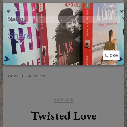
Parole de Libraire
Cl
×
Sharing
Conseils et blablas depuis 2006
Share
Close
Accueil
Twisted Love
ÉTIQUETTE
Twisted Love