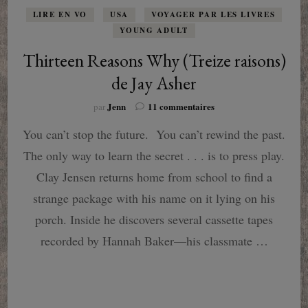
LIRE EN VO
USA
VOYAGER PAR LES LIVRES
YOUNG ADULT
Thirteen Reasons Why (Treize raisons)
de Jay Asher
sur
Jenn
11 commentaires
par
Thirteen
You can’t stop the future. You can’t rewind the past.
Reasons
Why
The only way to learn the secret . . . is to press play.
(Treize
raisons)
Clay Jensen returns home from school to find a
de
strange package with his name on it lying on his
Jay
Asher
porch. Inside he discovers several cassette tapes
recorded by Hannah Baker—his classmate …