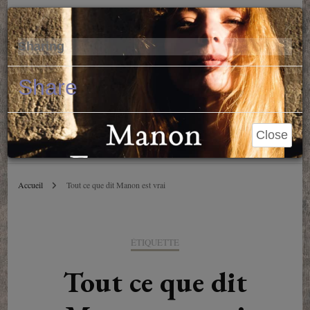
Parole de Libraire
Cl
×
Sharing
Conseils et blablas depuis 2006
Share
Close
Accueil
Tout ce que dit Manon est vrai
ÉTIQUETTE
Tout ce que dit