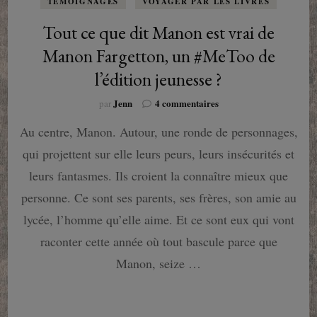
TÉMOIGNAGES
VOYAGER PAR LES LIVRES
Tout ce que dit Manon est vrai de
Manon Fargetton, un #MeToo de
l’édition jeunesse ?
sur
Jenn
4 commentaires
par
Tout
Au centre, Manon. Autour, une ronde de personnages,
ce
que
qui projettent sur elle leurs peurs, leurs insécurités et
dit
Manon
leurs fantasmes. Ils croient la connaître mieux que
est
personne. Ce sont ses parents, ses frères, son amie au
vrai
de
lycée, l’homme qu’elle aime. Et ce sont eux qui vont
Manon
raconter cette année où tout bascule parce que
Fargetton,
un
Manon, seize …
#MeToo
de
l’édition
jeunesse