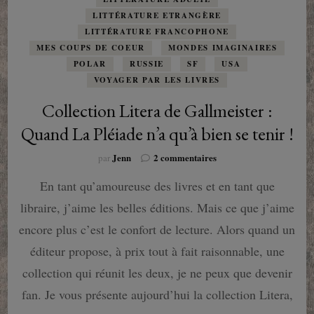
LITTÉRATURE ETRANGÈRE
LITTÉRATURE FRANCOPHONE
MES COUPS DE COEUR
MONDES IMAGINAIRES
POLAR
RUSSIE
SF
USA
VOYAGER PAR LES LIVRES
Collection Litera de Gallmeister :
Quand La Pléiade n’a qu’à bien se tenir !
sur
Jenn
2 commentaires
par
Collection
En tant qu’amoureuse des livres et en tant que
Litera
de
libraire, j’aime les belles éditions. Mais ce que j’aime
Gallmeister
:
encore plus c’est le confort de lecture. Alors quand un
Quand
éditeur propose, à prix tout à fait raisonnable, une
La
Pléiade
collection qui réunit les deux, je ne peux que devenir
n’a
fan. Je vous présente aujourd’hui la collection Litera,
qu’à
bien