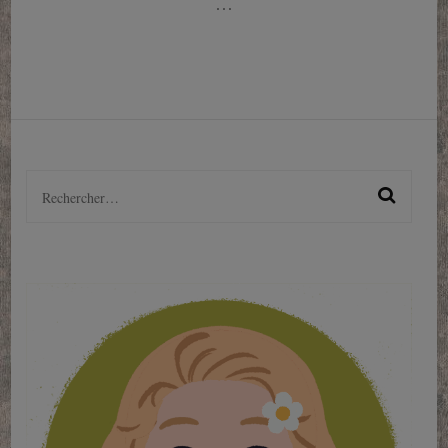
…
se
tenir
!
Rechercher :