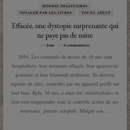
MONDES IMAGINAIRES
VOYAGER PAR LES LIVRES
YOUNG ADULT
Effacée, une dystopie surprenante qui
ne paye pas de mine
sur
Jenn
6 commentaires
par
Effacée,
2054. Les criminels de moins de 16 ans sont
une
dystopie
hospitalisés, leur mémoire effacée, leur agressivité
surprenante
qui
gommée et leur béatitude renforcée. Ils doivent
ne
repartir de zéro, contrôlés par un appareil greffé sur
paye
pas
leur bras. Kyla, 16 ans, a ainsi été «réinitialisée» et
de
doit tout réapprendre sous le contrôle sévère de ses
mine
nouveaux parents adoptifs. Malgré son …