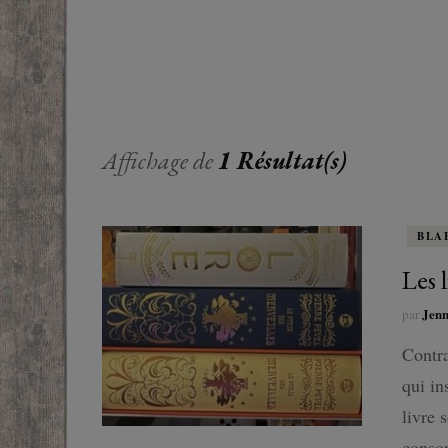
EUROPE
ADOS
FRANCOPHONE
PROCHE-
YOUN
ROMANCE
MONDES 
BEAUX LIVRES
Affichage de
1 Résultat(s)
RUSSIE
ESOTÉRISME /
PARANORMAL
BLA
HISTOIRE
Les l
Jen
par
BIOGRAPHIE
Contra
TÉMOIGNAGES
qui in
livre 
POLAR
consom