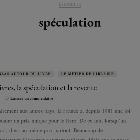
K-LITTÉRATURE
ÉTIQUETTE
DRAME / ROMANCE
CORÉE
ALLEMAGNE
LIRE EN VO
SÉRIES
ORIENT
K-POP
spéculation
G ADULT
TRANCHE DE VIE
INDE
AUTRICHE
IRAK
BT
IMAGINAIRES
WEBTOON
FANTASTIQUE
JAPON
DANEMARK
JUDÉE
FANTASY
VIETNAM
ECOSSE
MAGICAL GIRL
ESPAGNE
BLAS AUTOUR DU LIVRE
LE MÉTIER DE LIBRAIRE
ivres, la spéculation et la revente
HORREUR
FINLANDE
sur
n
Laisser un commentaire
SHÔJO
Les
FRANCE
irement aux autres pays, la France a, depuis 1981 une loi
livres,
la
SHÔNEN
staure un prix unique pour le livre. De ce fait, lorsqu’un
GRANDE-BRETAGNE
spéculation
et
sort, il est au même prix partout. Beaucoup de
SEINEN
la
ITALIE
mateurs l’ignorent pourtant toujours. Mais que se passe