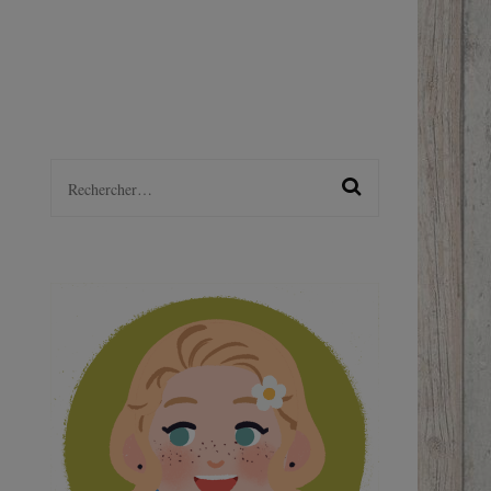
LGBTQ+
S
Rechercher :