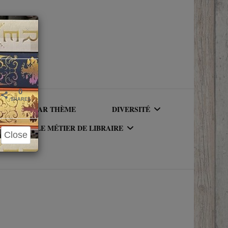
Close
×
0
SHARES
LIRE PAR THÈME
DIVERSITÉ
LE MÉTIER DE LIBRAIRE
Close
AUTEURICES RACISÉ(E)S
UR DU
LE MÉTIER DE LIBRAIRE
PERSONNAGES RACISÉS
LA BIBLIOTHÈQUE DU
PERSONNAGES
RIQUE
LIBRAIRE
NEUROATYPIQUES