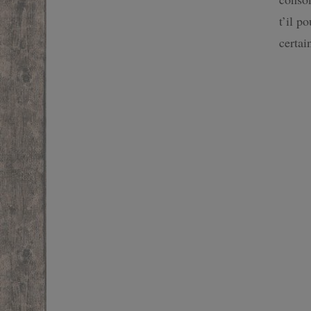
SF
t’il p
certa
FANTASTIQUE
FANTASY