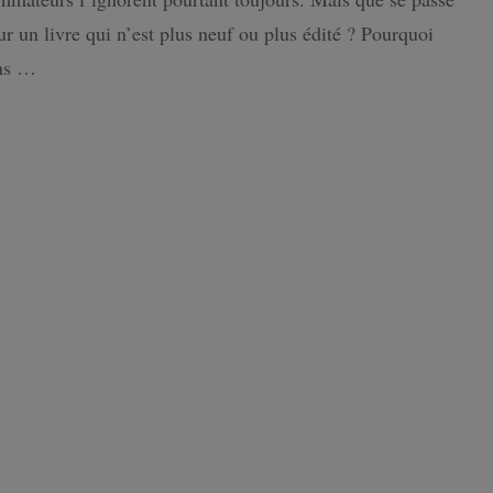
revente
our un livre qui n’est plus neuf ou plus édité ? Pourquoi
ISLANDE
ins …
PAYS-BAS