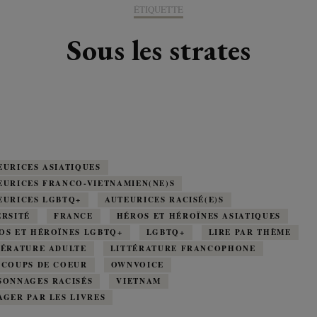
K-LITTÉRATURE
ÉTIQUETTE
DRAME / ROMANCE
CORÉE
ALLEMAGNE
LIRE EN VO
SÉRIES
ORIENT
K-POP
Sous les strates
G ADULT
TRANCHE DE VIE
INDE
AUTRICHE
IRAK
BT
IMAGINAIRES
WEBTOON
FANTASTIQUE
JAPON
DANEMARK
JUDÉE
FANTASY
VIETNAM
ECOSSE
MAGICAL GIRL
ESPAGNE
EURICES ASIATIQUES
EURICES FRANCO-VIETNAMIEN(NE)S
HORREUR
EURICES LGBTQ+
AUTEURICES RACISÉ(E)S
FINLANDE
ERSITÉ
FRANCE
HÉROS ET HÉROÏNES ASIATIQUES
SHÔJO
OS ET HÉROÏNES LGBTQ+
LGBTQ+
LIRE PAR THÈME
FRANCE
TÉRATURE ADULTE
LITTÉRATURE FRANCOPHONE
 COUPS DE COEUR
OWNVOICE
SHÔNEN
GRANDE-BRETAGNE
SONNAGES RACISÉS
VIETNAM
AGER PAR LES LIVRES
SEINEN
ITALIE