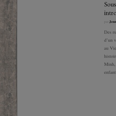
Sous
SF
intr
FANTASTIQUE
Jen
par
Des ru
FANTASY
d’un v
au Vie
histoi
Minh, 
enfan