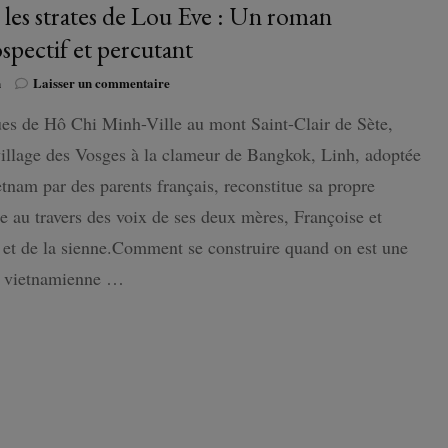
 les strates de Lou Eve : Un roman
ospectif et percutant
ISLANDE
sur
n
Laisser un commentaire
PAYS-BAS
Sous
es de Hô Chi Minh-Ville au mont Saint-Clair de Sète,
les
strates
illage des Vosges à la clameur de Bangkok, Linh, adoptée
de
Lou
tnam par des parents français, reconstitue sa propre
Eve
re au travers des voix de ses deux mères, Françoise et
:
Un
et de la sienne.Comment se construire quand on est une
roman
t vietnamienne …
introspectif
et
percutant