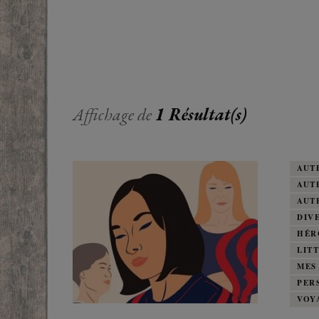
EUROPE
ADOS
FRANCOPHONE
PROCHE-
YOUN
ROMANCE
MONDES 
BEAUX LIVRES
Affichage de
1 Résultat(s)
RUSSIE
ESOTÉRISME /
PARANORMAL
AUT
AUT
HISTOIRE
AUT
DIV
BIOGRAPHIE
HÉR
LIT
TÉMOIGNAGES
MES
PER
POLAR
VOY