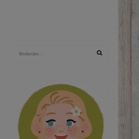
LGBTQ+
S
Rechercher :