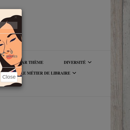
Close
×
0
SHARES
LIRE PAR THÈME
DIVERSITÉ
LE MÉTIER DE LIBRAIRE
Close
AUTEURICES RACISÉ(E)S
UR DU
LE MÉTIER DE LIBRAIRE
PERSONNAGES RACISÉS
LA BIBLIOTHÈQUE DU
PERSONNAGES
RIQUE
LIBRAIRE
NEUROATYPIQUES