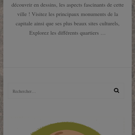
idéal
découvrir en dessins, les aspects fascinants de cette
pour
découvrir
ville ! Visitez les principaux monuments de la
la
capitale ainsi que ses plus beaux sites culturels,
capitale
coréenne
Explorez les différents quartiers …
et
préparer
son
séjour
!
Rechercher :