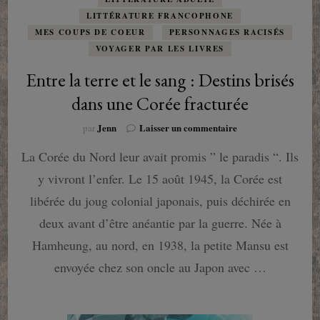
LITTÉRATURE FRANCOPHONE
MES COUPS DE COEUR
PERSONNAGES RACISÉS
VOYAGER PAR LES LIVRES
Entre la terre et le sang : Destins brisés
dans une Corée fracturée
sur
Jenn
Laisser un commentaire
par
Entre
La Corée du Nord leur avait promis ” le paradis “. Ils
la
terre
y vivront l’enfer. Le 15 août 1945, la Corée est
et
le
libérée du joug colonial japonais, puis déchirée en
sang
deux avant d’être anéantie par la guerre. Née à
:
Destins
Hamheung, au nord, en 1938, la petite Mansu est
brisés
envoyée chez son oncle au Japon avec …
dans
une
Corée
fracturée