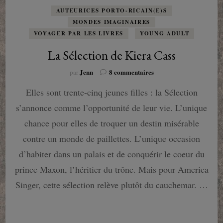
AUTEURICES PORTO-RICAIN(E)S
MONDES IMAGINAIRES
VOYAGER PAR LES LIVRES
YOUNG ADULT
La Sélection de Kiera Cass
sur
Jenn
8 commentaires
par
La
Elles sont trente-cinq jeunes filles : la Sélection
Sélection
de
s’annonce comme l’opportunité de leur vie. L’unique
Kiera
Cass
chance pour elles de troquer un destin misérable
contre un monde de paillettes. L’unique occasion
d’habiter dans un palais et de conquérir le coeur du
prince Maxon, l’héritier du trône. Mais pour America
Singer, cette sélection relève plutôt du cauchemar. …