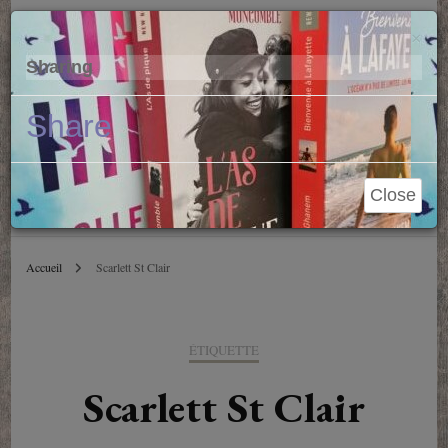
Parole de Libraire
Cl
×
Sharing
Conseils et blablas depuis 2006
Share
Close
Accueil
Scarlett St Clair
ÉTIQUETTE
Scarlett St Clair