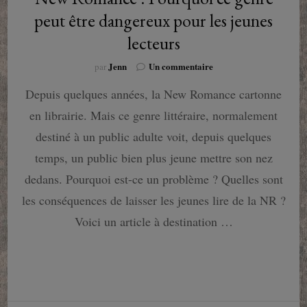
peut être dangereux pour les jeunes
lecteurs
sur
Jenn
Un commentaire
par
New
Depuis quelques années, la New Romance cartonne
Romance
:
en librairie. Mais ce genre littéraire, normalement
Pourquoi
ce
destiné à un public adulte voit, depuis quelques
genre
temps, un public bien plus jeune mettre son nez
peut
être
dedans. Pourquoi est-ce un problème ? Quelles sont
dangereux
les conséquences de laisser les jeunes lire de la NR ?
pour
les
Voici un article à destination …
jeunes
lecteurs