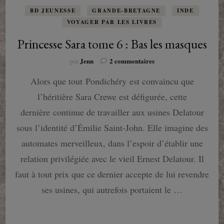
BD JEUNESSE
GRANDE-BRETAGNE
INDE
VOYAGER PAR LES LIVRES
Princesse Sara tome 6 : Bas les masques
sur
Jenn
2 commentaires
par
Princesse
Alors que tout Pondichéry est convaincu que
Sara
tome
l’héritière Sara Crewe est défigurée, cette
6
:
dernière continue de travailler aux usines Delatour
Bas
sous l’identité d’Émilie Saint-John. Elle imagine des
les
masques
automates merveilleux, dans l’espoir d’établir une
relation privilégiée avec le vieil Ernest Delatour. Il
faut à tout prix que ce dernier accepte de lui revendre
ses usines, qui autrefois portaient le …