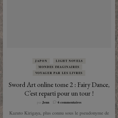
JAPON
LIGHT NOVELS
MONDES IMAGINAIRES
VOYAGER PAR LES LIVRES
Sword Art online tome 2 : Fairy Dance,
C’est reparti pour un tour !
sur
Jenn
6 commentaires
par
Sword
Kazuto Kirigaya, plus connu sous le pseudonyme de
Art
online