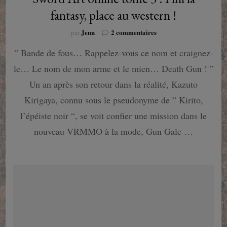
fantasy, place au western !
sur
Jenn
2 commentaires
par
Sword
” Bande de fous… Rappelez-vous ce nom et craignez-
Art
online
le… Le nom de mon arme et le mien… Death Gun ! ”
tome
3
Un an après son retour dans la réalité, Kazuto
:
Kirigaya, connu sous le pseudonyme de ” Kirito,
Fini
la
l’épéiste noir “, se voit confier une mission dans le
fantasy,
nouveau VRMMO à la mode, Gun Gale …
place
au
western
!