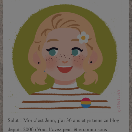
Salut ! Moi c’est Jenn, j’ai 36 ans et je tiens ce blog
depuis 2006 (Vous l’avez peut-être connu sous