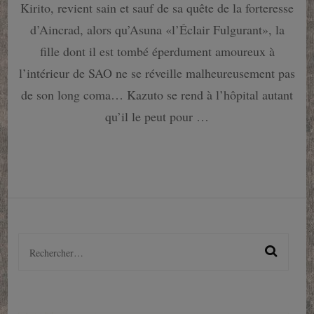
Kirito, revient sain et sauf de sa quête de la forteresse
tome
2
d’Aincrad, alors qu’Asuna «l’Éclair Fulgurant», la
:
fille dont il est tombé éperdument amoureux à
Fairy
Dance,
l’intérieur de SAO ne se réveille malheureusement pas
C’est
de son long coma… Kazuto se rend à l’hôpital autant
reparti
pour
qu’il le peut pour …
un
tour
!
Rechercher :