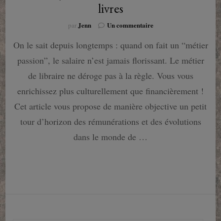
livres
sur
Jenn
Un commentaire
par
Le
On le sait depuis longtemps : quand on fait un “métier
salaire
du
passion”, le salaire n’est jamais florissant. Le métier
libraire
ou
de libraire ne déroge pas à la règle. Vous vous
comment
enrichissez plus culturellement que financièrement !
vous
ne
Cet article vous propose de manière objective un petit
ferez
tour d’horizon des rémunérations et des évolutions
jamais
fortune
dans le monde de …
en
vendant
des
livres