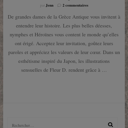
sur
Jenn
2 commentaires
par
Divines
De grandes dames de la Grèce Antique vous invitent à
–
Les
entendre leur histoire. Les plus belles déesses,
Beautés
de
nymphes et Héroïnes vous content le monde qu’elles
la
ont érigé. Acceptez leur invitation, goûtez leurs
Mythologie
classique
paroles et appréciez les valeurs de leur cœur. Dans un
esthétisme inspiré du Japon, les illustrations
sensuelles de Fleur D. rendent grâce à …
Rechercher :