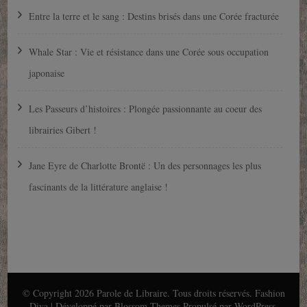
Entre la terre et le sang : Destins brisés dans une Corée fracturée
Whale Star : Vie et résistance dans une Corée sous occupation
japonaise
Les Passeurs d’histoires : Plongée passionnante au coeur des
librairies Gibert !
Jane Eyre de Charlotte Brontë : Un des personnages les plus
fascinants de la littérature anglaise !
© Copyright 2026
Parole de Libraire
. Tous droits réservés.
Fashion
Diva | Développé par
Blossom Themes
.Propulsé par
WordPress
.