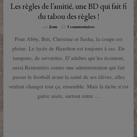
Les règles de l’amitié, une BD qui fait fi
du tabou des règles !
sur
Jenn
3 commentaires
par
Les
Pour Abby, Brit, Christine et Sasha, la coupe est
règles
de
pleine. Le lycée de Hazelton est toujours à sec. De
l’amitié,
une
tampons, de serviettes. D’adultes qui les écoutent,
BD
aussi.Remontées contre une administration qui fait
qui
fait
passer le football avant la santé de ses élèves, elles
fi
veulent changer tout ça, ensemble. Mais la tâche n’est
du
tabou
guère aisée, surtout entre …
des
règles
!