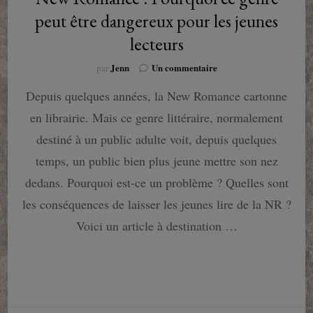
peut être dangereux pour les jeunes
lecteurs
sur
Jenn
Un commentaire
par
New
Depuis quelques années, la New Romance cartonne
Romance
:
en librairie. Mais ce genre littéraire, normalement
Pourquoi
ce
destiné à un public adulte voit, depuis quelques
genre
temps, un public bien plus jeune mettre son nez
peut
être
dedans. Pourquoi est-ce un problème ? Quelles sont
dangereux
les conséquences de laisser les jeunes lire de la NR ?
pour
les
Voici un article à destination …
jeunes
lecteurs