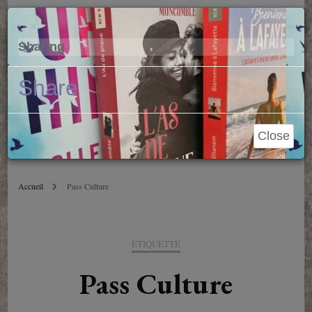
Parole de Libraire
Cl
×
Sharing
Conseils et blablas depuis 2006
Share
Close
Accueil
Pass Culture
ÉTIQUETTE
Pass Culture