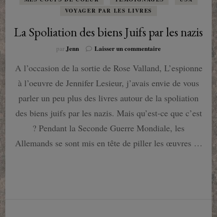
VOYAGER PAR LES LIVRES
La Spoliation des biens Juifs par les nazis
sur
Jenn
Laisser un commentaire
par
La
A l’occasion de la sortie de Rose Valland, L’espionne
Spoliation
des
à l’oeuvre de Jennifer Lesieur, j’avais envie de vous
biens
Juifs
parler un peu plus des livres autour de la spoliation
par
des biens juifs par les nazis. Mais qu’est-ce que c’est
les
nazis
? Pendant la Seconde Guerre Mondiale, les
Allemands se sont mis en tête de piller les œuvres …