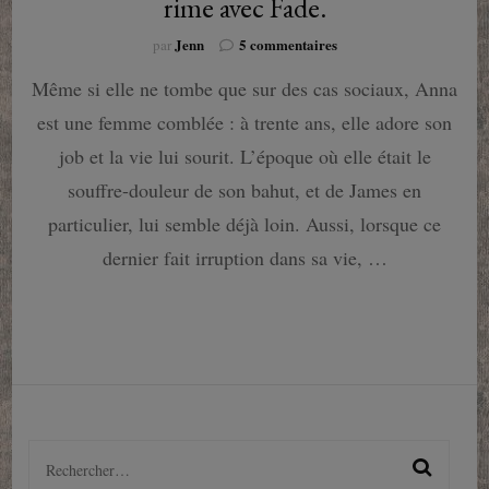
rime avec Fade.
sur
Jenn
5 commentaires
par
Comme
Même si elle ne tombe que sur des cas sociaux, Anna
si
c’était
est une femme comblée : à trente ans, elle adore son
toi….
Quand
job et la vie lui sourit. L’époque où elle était le
romance
souffre-douleur de son bahut, et de James en
rime
avec
particulier, lui semble déjà loin. Aussi, lorsque ce
Fade.
dernier fait irruption dans sa vie, …
Rechercher :