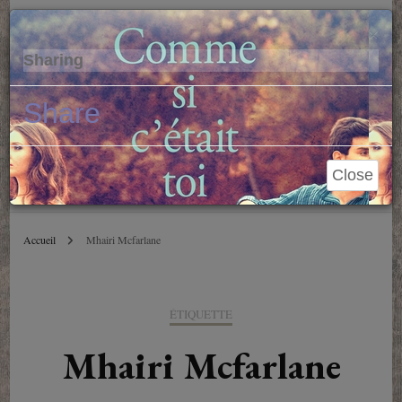
Parole de Libraire
Cl
×
Sharing
Conseils et blablas depuis 2006
Share
Close
Accueil
Mhairi Mcfarlane
ÉTIQUETTE
Mhairi Mcfarlane