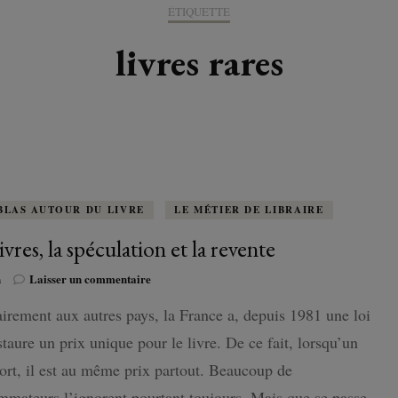
K-LITTÉRATURE
ÉTIQUETTE
DRAME / ROMANCE
CORÉE
ALLEMAGNE
LIRE EN VO
SÉRIES
ORIENT
K-POP
livres rares
G ADULT
TRANCHE DE VIE
INDE
AUTRICHE
IRAK
BT
IMAGINAIRES
WEBTOON
FANTASTIQUE
JAPON
DANEMARK
JUDÉE
FANTASY
VIETNAM
ECOSSE
MAGICAL GIRL
ESPAGNE
BLAS AUTOUR DU LIVRE
LE MÉTIER DE LIBRAIRE
ivres, la spéculation et la revente
HORREUR
FINLANDE
sur
n
Laisser un commentaire
SHÔJO
Les
FRANCE
irement aux autres pays, la France a, depuis 1981 une loi
livres,
la
SHÔNEN
staure un prix unique pour le livre. De ce fait, lorsqu’un
GRANDE-BRETAGNE
spéculation
et
sort, il est au même prix partout. Beaucoup de
SEINEN
la
ITALIE
mateurs l’ignorent pourtant toujours. Mais que se passe