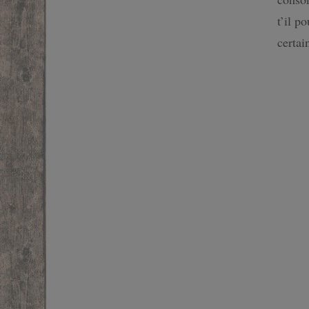
SF
t’il p
certa
FANTASTIQUE
FANTASY