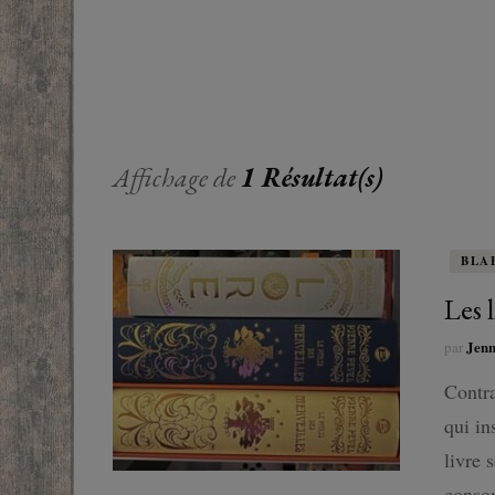
EUROPE
ADOS
FRANCOPHONE
PROCHE-
YOUN
ROMANCE
MONDES 
BEAUX LIVRES
Affichage de
1 Résultat(s)
RUSSIE
ESOTÉRISME /
PARANORMAL
BLA
HISTOIRE
Les l
Jen
par
BIOGRAPHIE
Contra
TÉMOIGNAGES
qui in
livre 
POLAR
consom