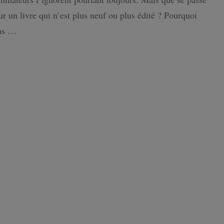
revente
our un livre qui n’est plus neuf ou plus édité ? Pourquoi
ISLANDE
ins …
PAYS-BAS