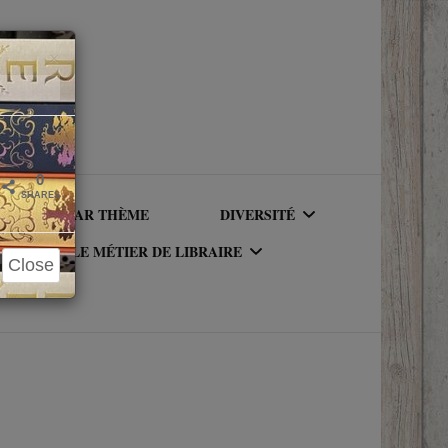
Close
×
0
SHARES
LIRE PAR THÈME
DIVERSITÉ
LE MÉTIER DE LIBRAIRE
Close
AUTEURICES RACISÉ(E)S
UR DU
LE MÉTIER DE LIBRAIRE
PERSONNAGES RACISÉS
LA BIBLIOTHÈQUE DU
PERSONNAGES
RIQUE
LIBRAIRE
NEUROATYPIQUES