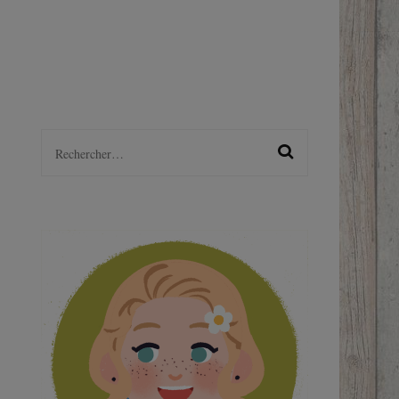
LGBTQ+
S
Rechercher :