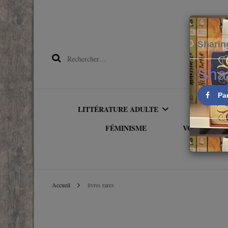
Sharin
Rechercher :
Sha
Pa
LITTÉRATURE ADULTE
LITTÉRA
FÉMINISME
VOYAGER PA
OWNVOICE
ALBU
AMÉRIQU
LITTÉRATURE
PREMI
Accueil
livres rares
ETRANGÈRE
ASIE
ROMAN
LITTÉRATURE