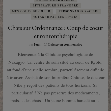
LITTÉRATURE ETRANGÈRE
MES COUPS DE COEUR
PERSONNAGES RACISÉS
VOYAGER PAR LES LIVRES
Chats sur Ordonnance : Coup de coeur
et ronronthérapie
sur
Jenn
Laisser un commentaire
par
Chats
Bienvenue à la Clinique psychologique de
sur
Ordonnance
Nakagyô. Un centre de soin situé au cœur de Kyôto,
:
Coup
au fond d’une ruelle sombre, particulièrement difficile
de
à trouver. Assisté de son infirmière Chitose, le docteur
coeur
et
Nike y reçoit des patients de tous horizons. Sa
ronronthérapie
particularité ? Ne pas prescrire des médicaments,
mais… des chats ! Un jeune homme harcelé au …