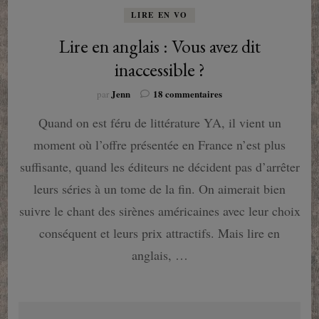
LIRE EN VO
Lire en anglais : Vous avez dit
inaccessible ?
sur
Jenn
18 commentaires
par
Lire
Quand on est féru de littérature YA, il vient un
en
anglais
moment où l’offre présentée en France n’est plus
:
Vous
suffisante, quand les éditeurs ne décident pas d’arrêter
avez
leurs séries à un tome de la fin. On aimerait bien
dit
inaccessible
suivre le chant des sirènes américaines avec leur choix
?
conséquent et leurs prix attractifs. Mais lire en
anglais, …