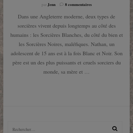
sur
Jenn
8 commentaires
par
Half
Dans une Angleterre moderne, deux types de
Bad
:
sorcières vivent depuis longtemps au côté des
le
nouveau
humains : les Sorcières Blanches, du côté du bien et
phénomène
les Sorcières Noires, maléfiques. Nathan, un
de
Sally
adolescent de 15 ans est à la fois Blanc et Noir. Son
Green
père est un des plus puissants et cruels sorciers du
débarque
enfin
monde, sa mère et …
!
Rechercher :