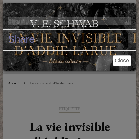
Parole de Libraire
Cl
×
Sharing
Conseils et blablas depuis 2006
Share
Close
Accueil
La vie invisible d'Addie Larue
ÉTIQUETTE
La vie invisible