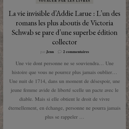
VOYAGER PAR LES LIVRES
La vie invisible d’Addie Larue : L’un des
romans les plus aboutis de Victoria
Schwab se pare d’une superbe édition
collector
sur
Jenn
2 commentaires
par
La
Une vie dont personne ne se souviendra… Une
vie
invisible
histoire que vous ne pourrez plus jamais oublier…
d’Addie
Larue
Une nuit de 1714, dans un moment de désespoir, une
:
jeune femme avide de liberté scelle un pacte avec le
L’un
des
diable. Mais si elle obtient le droit de vivre
romans
éternellement, en échange, personne ne pourra jamais
les
plus
plus se rappeler …
aboutis
de