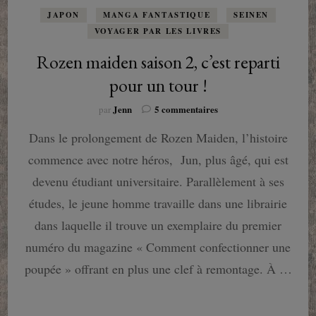
JAPON
MANGA FANTASTIQUE
SEINEN
VOYAGER PAR LES LIVRES
Rozen maiden saison 2, c’est reparti
pour un tour !
sur
Jenn
5 commentaires
par
Rozen
Dans le prolongement de Rozen Maiden, l’histoire
maiden
saison
commence avec notre héros, Jun, plus âgé, qui est
2,
c’est
devenu étudiant universitaire. Parallèlement à ses
reparti
études, le jeune homme travaille dans une librairie
pour
un
dans laquelle il trouve un exemplaire du premier
tour
numéro du magazine « Comment confectionner une
!
poupée » offrant en plus une clef à remontage. À …