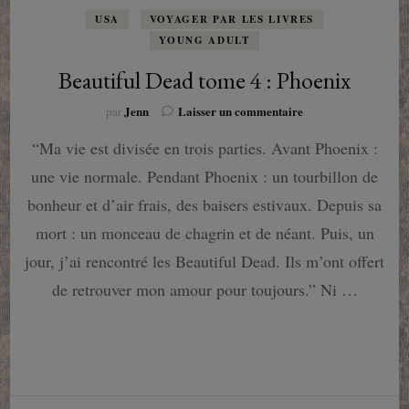
USA
VOYAGER PAR LES LIVRES
YOUNG ADULT
Beautiful Dead tome 4 : Phoenix
sur
Jenn
Laisser un commentaire
par
Beautiful
“Ma vie est divisée en trois parties. Avant Phoenix :
Dead
tome
une vie normale. Pendant Phoenix : un tourbillon de
4
:
bonheur et d’air frais, des baisers estivaux. Depuis sa
Phoenix
mort : un monceau de chagrin et de néant. Puis, un
jour, j’ai rencontré les Beautiful Dead. Ils m’ont offert
de retrouver mon amour pour toujours.” Ni …