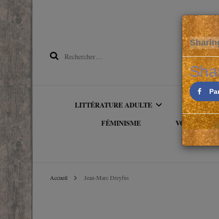
Sharin
Rechercher :
Sha
Pa
LITTÉRATURE ADULTE
LITTÉRA
FÉMINISME
VOYAGER PA
OWNVOICE
ALBU
AMÉRIQU
LITTÉRATURE
PREMI
Accueil
Jean-Marc Dreyfus
ETRANGÈRE
ASIE
ROMAN
LITTÉRATURE