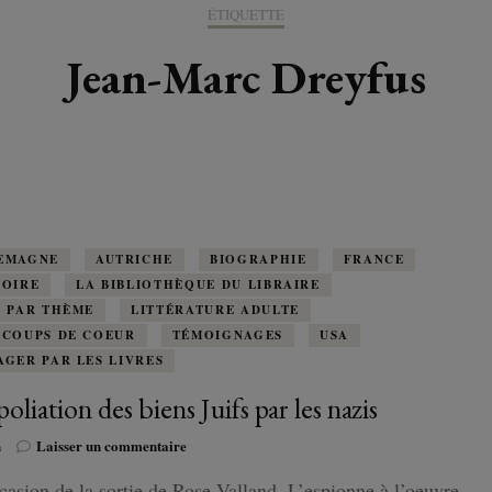
K-LITTÉRATURE
ÉTIQUETTE
DRAME / ROMANCE
CORÉE
ALLEMAGNE
LIRE EN VO
SÉRIES
ORIENT
K-POP
Jean-Marc Dreyfus
G ADULT
TRANCHE DE VIE
INDE
AUTRICHE
IRAK
BT
IMAGINAIRES
WEBTOON
FANTASTIQUE
JAPON
DANEMARK
JUDÉE
FANTASY
VIETNAM
ECOSSE
MAGICAL GIRL
ESPAGNE
EMAGNE
AUTRICHE
BIOGRAPHIE
FRANCE
TOIRE
LA BIBLIOTHÈQUE DU LIBRAIRE
HORREUR
E PAR THÈME
LITTÉRATURE ADULTE
FINLANDE
 COUPS DE COEUR
TÉMOIGNAGES
USA
SHÔJO
AGER PAR LES LIVRES
FRANCE
oliation des biens Juifs par les nazis
SHÔNEN
GRANDE-BRETAGNE
sur
n
Laisser un commentaire
La
SEINEN
ITALIE
casion de la sortie de Rose Valland, L’espionne à l’oeuvre
Spoliation