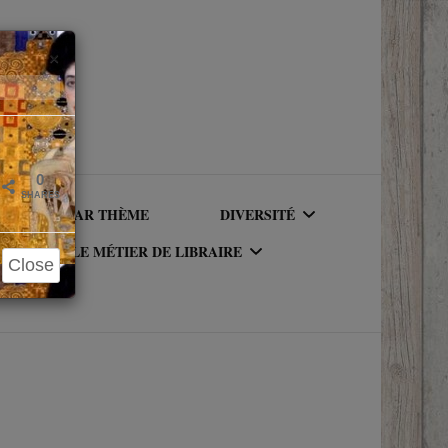
Close
×
0
SHARES
LIRE PAR THÈME
DIVERSITÉ
LE MÉTIER DE LIBRAIRE
Close
AUTEURICES RACISÉ(E)S
UR DU
LE MÉTIER DE LIBRAIRE
PERSONNAGES RACISÉS
LA BIBLIOTHÈQUE DU
PERSONNAGES
RIQUE
LIBRAIRE
NEUROATYPIQUES