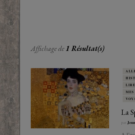
EUROPE
ADOS
FRANCOPHONE
PROCHE-
YOUN
ROMANCE
MONDES 
BEAUX LIVRES
Affichage de
1 Résultat(s)
RUSSIE
ESOTÉRISME /
PARANORMAL
ALL
HIS
HISTOIRE
LIR
MES
BIOGRAPHIE
VOY
La Sp
TÉMOIGNAGES
Jen
par
POLAR
A l’oc