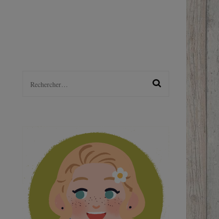
LGBTQ+
S
Rechercher :