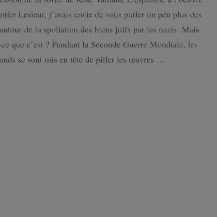
des
nifer Lesieur, j’avais envie de vous parler un peu plus des
biens
ISLANDE
Juifs
 autour de la spoliation des biens juifs par les nazis. Mais
par
-ce que c’est ? Pendant la Seconde Guerre Mondiale, les
PAYS-BAS
les
nazis
nds se sont mis en tête de piller les œuvres …