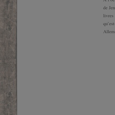
SF
de Jen
livres
FANTASTIQUE
qu’est
Allema
FANTASY