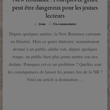
peut être dangereux pour les jeunes
lecteurs
sur
Jenn
Un commentaire
par
New
Depuis quelques années, la New Romance cartonne
Romance
:
en librairie. Mais ce genre littéraire, normalement
Pourquoi
ce
destiné à un public adulte voit, depuis quelques
genre
temps, un public bien plus jeune mettre son nez
peut
être
dedans. Pourquoi est-ce un problème ? Quelles sont
dangereux
les conséquences de laisser les jeunes lire de la NR ?
pour
les
Voici un article à destination …
jeunes
lecteurs