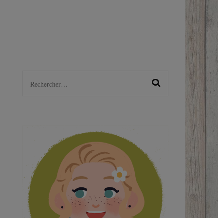
LGBTQ+
S
Rechercher :