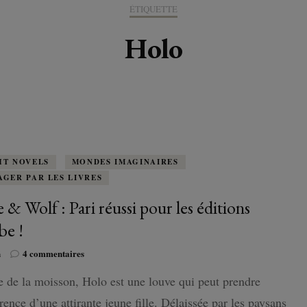
K-LITTÉRATURE
ÉTIQUETTE
DRAME / ROMANCE
CORÉE
ALLEMAGNE
LIRE EN VO
SÉRIES
ORIENT
K-POP
Holo
G ADULT
TRANCHE DE VIE
INDE
AUTRICHE
IRAK
BT
IMAGINAIRES
WEBTOON
FANTASTIQUE
JAPON
DANEMARK
JUDÉE
FANTASY
VIETNAM
ECOSSE
MAGICAL GIRL
ESPAGNE
HT NOVELS
MONDES IMAGINAIRES
AGER PAR LES LIVRES
HORREUR
FINLANDE
e & Wolf : Pari réussi pour les éditions
SHÔJO
be !
FRANCE
sur
n
4 commentaires
SHÔNEN
GRANDE-BRETAGNE
Spice
 de la moisson, Holo est une louve qui peut prendre
&
Wolf
SEINEN
rence d’une attirante jeune fille. Délaissée par les paysans
ITALIE