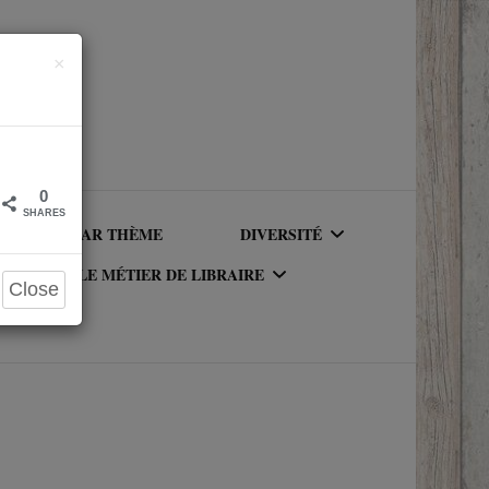
Close
×
0
SHARES
LIRE PAR THÈME
DIVERSITÉ
LE MÉTIER DE LIBRAIRE
Close
AUTEURICES RACISÉ(E)S
UR DU
LE MÉTIER DE LIBRAIRE
PERSONNAGES RACISÉS
LA BIBLIOTHÈQUE DU
PERSONNAGES
RIQUE
LIBRAIRE
NEUROATYPIQUES