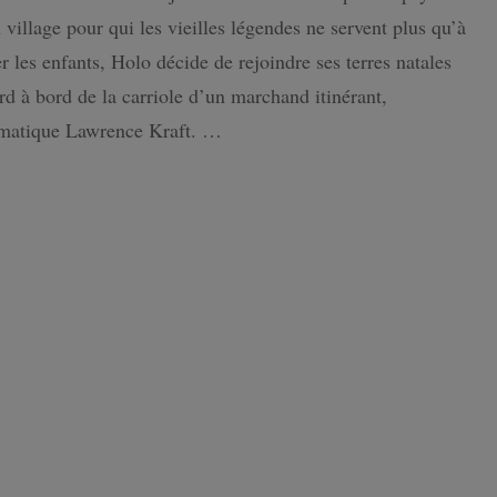
:
Pari
 village pour qui les vieilles légendes ne servent plus qu’à
réussi
ISLANDE
er les enfants, Holo décide de rejoindre ses terres natales
pour
les
d à bord de la carriole d’un marchand itinérant,
PAYS-BAS
éditions
gmatique Lawrence Kraft. …
Ofelbe
!