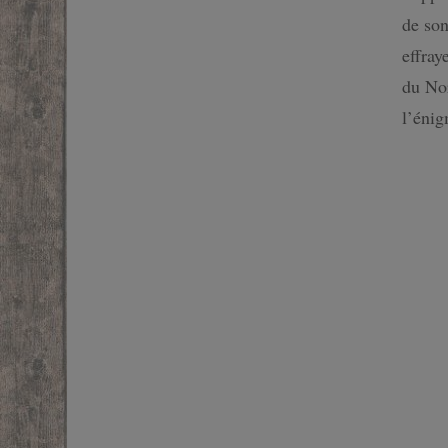
de son
SF
effray
FANTASTIQUE
du Nor
l’éni
FANTASY