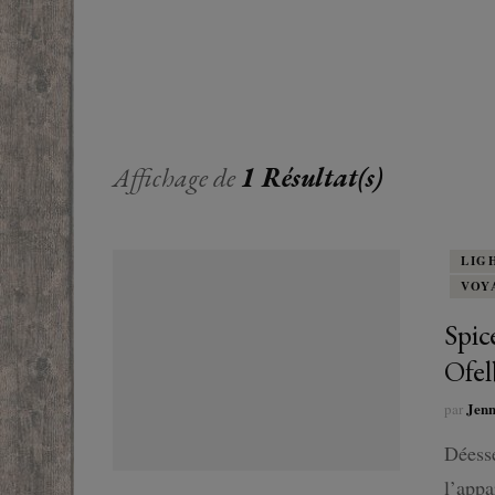
EUROPE
ADOS
FRANCOPHONE
PROCHE-
YOUN
ROMANCE
MONDES 
BEAUX LIVRES
Affichage de
1 Résultat(s)
RUSSIE
ESOTÉRISME /
PARANORMAL
LIG
VOY
HISTOIRE
Spic
BIOGRAPHIE
Ofel
TÉMOIGNAGES
Jen
par
Déesse
POLAR
l’appa