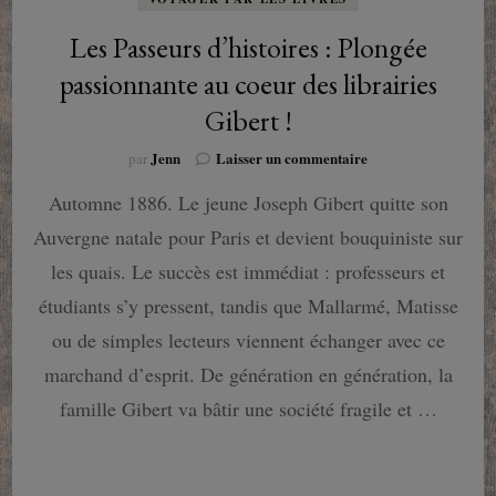
Les Passeurs d’histoires : Plongée
passionnante au coeur des librairies
Gibert !
sur
Jenn
Laisser un commentaire
par
Les
Automne 1886. Le jeune Joseph Gibert quitte son
Passeurs
d’histoires
Auvergne natale pour Paris et devient bouquiniste sur
:
Plongée
les quais. Le succès est immédiat : professeurs et
passionnante
étudiants s’y pressent, tandis que Mallarmé, Matisse
au
coeur
ou de simples lecteurs viennent échanger avec ce
des
marchand d’esprit. De génération en génération, la
librairies
Gibert
famille Gibert va bâtir une société fragile et …
!