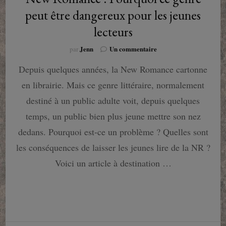
peut être dangereux pour les jeunes
lecteurs
sur
Jenn
Un commentaire
par
New
Depuis quelques années, la New Romance cartonne
Romance
:
en librairie. Mais ce genre littéraire, normalement
Pourquoi
ce
destiné à un public adulte voit, depuis quelques
genre
temps, un public bien plus jeune mettre son nez
peut
être
dedans. Pourquoi est-ce un problème ? Quelles sont
dangereux
les conséquences de laisser les jeunes lire de la NR ?
pour
les
Voici un article à destination …
jeunes
lecteurs