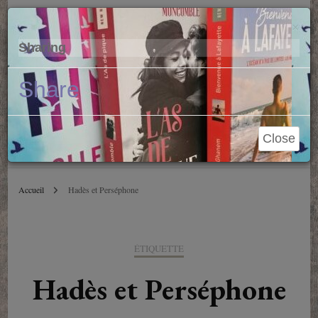
Parole de Libraire
Cl
×
Sharing
Conseils et blablas depuis 2006
Share
Close
Accueil
Hadès et Perséphone
ÉTIQUETTE
Hadès et Perséphone