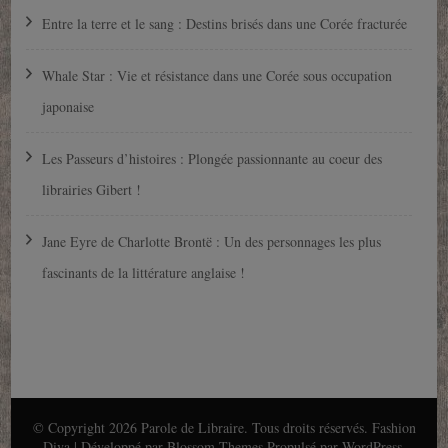
Entre la terre et le sang : Destins brisés dans une Corée fracturée
Whale Star : Vie et résistance dans une Corée sous occupation
japonaise
Les Passeurs d’histoires : Plongée passionnante au coeur des
librairies Gibert !
Jane Eyre de Charlotte Brontë : Un des personnages les plus
fascinants de la littérature anglaise !
© Copyright 2026
Parole de Libraire
. Tous droits réservés.
Fashion
Diva | Développé par
Blossom Themes
.Propulsé par
WordPress
.