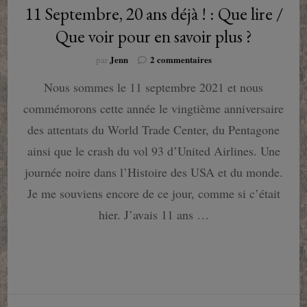
11 Septembre, 20 ans déjà ! : Que lire /
Que voir pour en savoir plus ?
sur
Jenn
2 commentaires
par
11
Nous sommes le 11 septembre 2021 et nous
Septembre,
20
commémorons cette année le vingtième anniversaire
ans
déjà
des attentats du World Trade Center, du Pentagone
!
ainsi que le crash du vol 93 d’United Airlines. Une
:
Que
journée noire dans l’Histoire des USA et du monde.
lire
Je me souviens encore de ce jour, comme si c’était
/
Que
hier. J’avais 11 ans …
voir
pour
en
savoir
plus
?