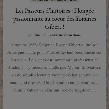
Les Passeurs d’histoires : Plongée
passionnante au coeur des librairies
Gibert !
sur
Jenn
Laisser un commentaire
par
Les
Automne 1886. Le jeune Joseph Gibert quitte son
Passeurs
d’histoires
Auvergne natale pour Paris et devient bouquiniste sur
:
Plongée
les quais. Le succès est immédiat : professeurs et
passionnante
étudiants s’y pressent, tandis que Mallarmé, Matisse
au
coeur
ou de simples lecteurs viennent échanger avec ce
des
marchand d’esprit. De génération en génération, la
librairies
Gibert
famille Gibert va bâtir une société fragile et …
!