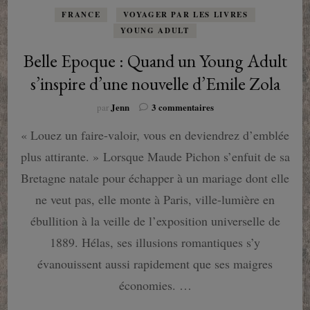
FRANCE
VOYAGER PAR LES LIVRES
YOUNG ADULT
Belle Epoque : Quand un Young Adult
s’inspire d’une nouvelle d’Emile Zola
sur
Jenn
3 commentaires
par
Belle
« Louez un faire-valoir, vous en deviendrez d’emblée
Epoque
:
plus attirante. » Lorsque Maude Pichon s’enfuit de sa
Quand
un
Bretagne natale pour échapper à un mariage dont elle
Young
ne veut pas, elle monte à Paris, ville-lumière en
Adult
s’inspire
ébullition à la veille de l’exposition universelle de
d’une
1889. Hélas, ses illusions romantiques s’y
nouvelle
d’Emile
évanouissent aussi rapidement que ses maigres
Zola
économies. …