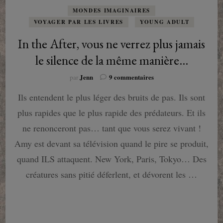
MONDES IMAGINAIRES
VOYAGER PAR LES LIVRES
YOUNG ADULT
In the After, vous ne verrez plus jamais
le silence de la même manière…
sur
Jenn
9 commentaires
par
In
Ils entendent le plus léger des bruits de pas. Ils sont
the
After,
plus rapides que le plus rapide des prédateurs. Et ils
vous
ne
ne renonceront pas… tant que vous serez vivant !
verrez
Amy est devant sa télévision quand le pire se produit,
plus
jamais
quand ILS attaquent. New York, Paris, Tokyo… Des
le
créatures sans pitié déferlent, et dévorent les …
silence
de
la
même
manière…