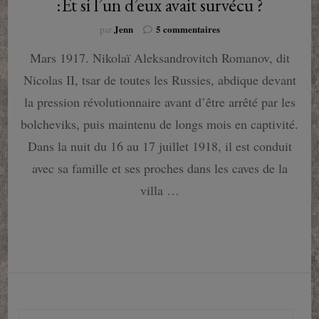
:Et si l’un d’eux avait survécu ?
sur
Jenn
5 commentaires
par
Le
Mars 1917. Nikolaï Aleksandrovitch Romanov, dit
complot
Romanov
Nicolas II, tsar de toutes les Russies, abdique devant
de
Steve
la pression révolutionnaire avant d’être arrêté par les
Berry
bolcheviks, puis maintenu de longs mois en captivité.
:Et
si
Dans la nuit du 16 au 17 juillet 1918, il est conduit
l’un
avec sa famille et ses proches dans les caves de la
d’eux
avait
villa …
survécu
?