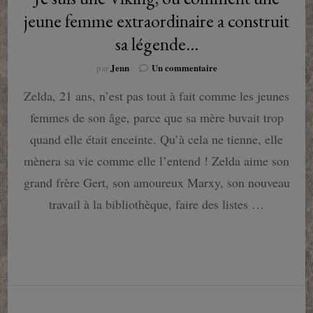
jeune femme extraordinaire a construit
sa légende…
sur
Jenn
Un commentaire
par
Je
Zelda, 21 ans, n’est pas tout à fait comme les jeunes
suis
une
femmes de son âge, parce que sa mère buvait trop
Viking,
ou
quand elle était enceinte. Qu’à cela ne tienne, elle
comment
mènera sa vie comme elle l’entend ! Zelda aime son
une
jeune
grand frère Gert, son amoureux Marxy, son nouveau
femme
travail à la bibliothèque, faire des listes …
extraordinaire
a
construit
sa
légende…