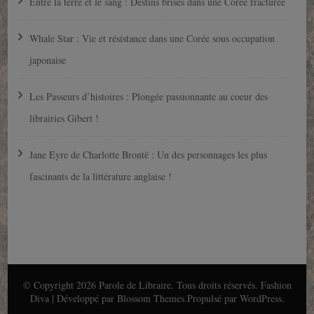
Entre la terre et le sang : Destins brisés dans une Corée fracturée
Whale Star : Vie et résistance dans une Corée sous occupation
japonaise
Les Passeurs d’histoires : Plongée passionnante au coeur des
librairies Gibert !
Jane Eyre de Charlotte Brontë : Un des personnages les plus
fascinants de la littérature anglaise !
© Copyright 2026
Parole de Libraire
. Tous droits réservés.
Fashion
Diva | Développé par
Blossom Themes
.Propulsé par
WordPress
.