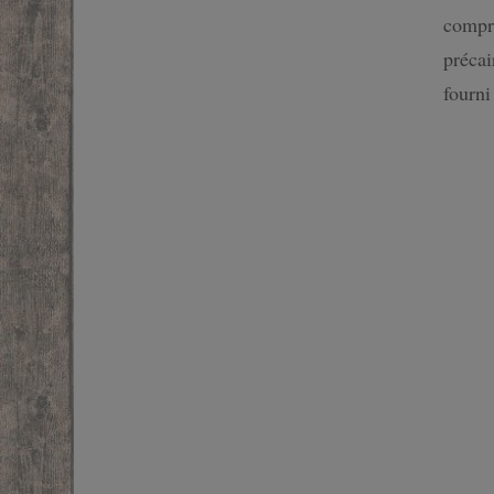
compre
SF
précai
FANTASTIQUE
fourn
FANTASY