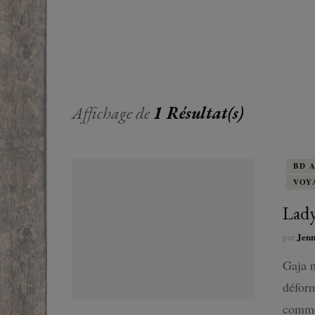
EUROPE
ADOS
FRANCOPHONE
PROCHE-
YOUN
ROMANCE
MONDES 
BEAUX LIVRES
Affichage de
1 Résultat(s)
RUSSIE
ESOTÉRISME /
PARANORMAL
BD 
VOY
HISTOIRE
Lady
BIOGRAPHIE
Jen
par
TÉMOIGNAGES
Gaja n
déform
POLAR
comme