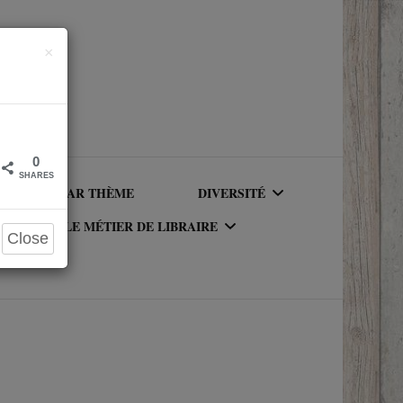
Close
×
0
SHARES
LIRE PAR THÈME
DIVERSITÉ
LE MÉTIER DE LIBRAIRE
Close
AUTEURICES RACISÉ(E)S
UR DU
LE MÉTIER DE LIBRAIRE
PERSONNAGES RACISÉS
LA BIBLIOTHÈQUE DU
PERSONNAGES
RIQUE
LIBRAIRE
NEUROATYPIQUES