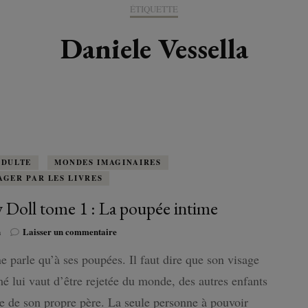
K-LITTÉRATURE
ÉTIQUETTE
DRAME / ROMANCE
CORÉE
ALLEMAGNE
LIRE EN VO
SÉRIES
ORIENT
K-POP
Daniele Vessella
G ADULT
TRANCHE DE VIE
INDE
AUTRICHE
IRAK
BT
IMAGINAIRES
WEBTOON
FANTASTIQUE
JAPON
DANEMARK
JUDÉE
FANTASY
VIETNAM
ECOSSE
MAGICAL GIRL
ESPAGNE
ADULTE
MONDES IMAGINAIRES
AGER PAR LES LIVRES
HORREUR
FINLANDE
 Doll tome 1 : La poupée intime
SHÔJO
sur
FRANCE
n
Laisser un commentaire
Lady
e parle qu’à ses poupées. Il faut dire que son visage
Doll
SHÔNEN
GRANDE-BRETAGNE
tome
é lui vaut d’être rejetée du monde, des autres enfants
1
SEINEN
:
 de son propre père. La seule personne à pouvoir
ITALIE