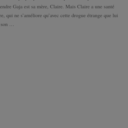
La
ndre Gaja est sa mère, Claire. Mais Claire a une santé
poupée
ISLANDE
intime
re, qui ne s’améliore qu’avec cette drogue étrange que lui
i son …
PAYS-BAS