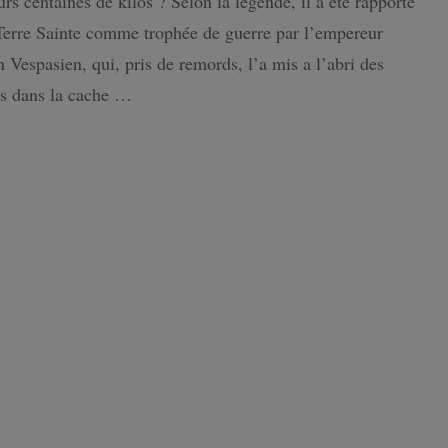
urs centaines de kilos ? Selon la légende, il a été rapporté
idéal
Terre Sainte comme trophée de guerre par l’empereur
pour
ISLANDE
découvrir
 Vespasien, qui, pris de remords, l’a mis a l’abri des
la
ds dans la cache …
PAYS-BAS
superbe
plume
de
David
Gibbins
!