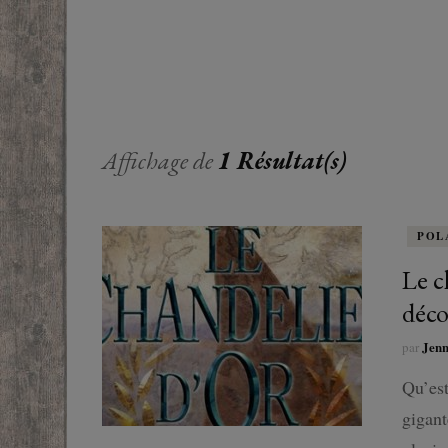
EUROPE
ADOS
FRANCOPHONE
PROCHE-
YOUN
ROMANCE
MONDES 
BEAUX LIVRES
Affichage de
1 Résultat(s)
RUSSIE
ESOTÉRISME /
PARANORMAL
POL
HISTOIRE
Le c
déco
BIOGRAPHIE
Jen
par
TÉMOIGNAGES
Qu’est
gigant
POLAR