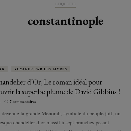
K-LITTÉRATURE
ÉTIQUETTE
DRAME / ROMANCE
CORÉE
ALLEMAGNE
LIRE EN VO
SÉRIES
ORIENT
K-POP
constantinople
G ADULT
TRANCHE DE VIE
INDE
AUTRICHE
IRAK
BT
IMAGINAIRES
WEBTOON
FANTASTIQUE
JAPON
DANEMARK
JUDÉE
FANTASY
VIETNAM
ECOSSE
MAGICAL GIRL
ESPAGNE
AR
VOYAGER PAR LES LIVRES
handelier d’Or, Le roman idéal pour
HORREUR
FINLANDE
uvrir la superbe plume de David Gibbins !
SHÔJO
FRANCE
sur
n
7 commentaires
Le
SHÔNEN
 devenue la grande Menorah, symbole du peuple juif, un
chandelier
GRANDE-BRETAGNE
d’Or,
esque chandelier d’or massif à sept branches pesant
Le
SEINEN
ITALIE
roman