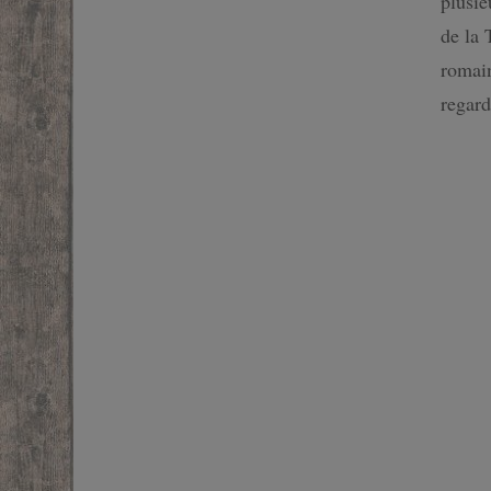
plusie
SF
de la 
romain
FANTASTIQUE
regar
FANTASY