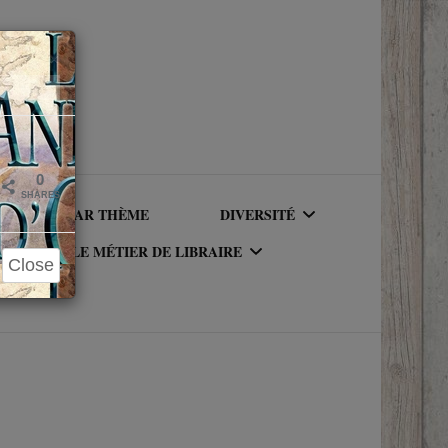
Close
×
0
SHARES
LIRE PAR THÈME
DIVERSITÉ
LE MÉTIER DE LIBRAIRE
Close
AUTEURICES RACISÉ(E)S
UR DU
LE MÉTIER DE LIBRAIRE
PERSONNAGES RACISÉS
LA BIBLIOTHÈQUE DU
PERSONNAGES
RIQUE
LIBRAIRE
NEUROATYPIQUES