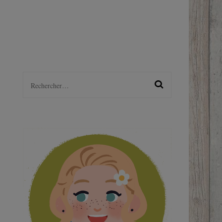
LGBTQ+
S
Rechercher :