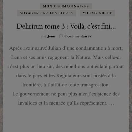
MONDES IMAGINAIRES
VOYAGER PAR LES LIVRES
YOUNG ADULT
Delirium tome 3 : Voilà, c’est fini…
sur
Jenn
8 commentaires
par
Delirium
Après avoir sauvé Julian d’une condamnation à mort,
tome
3
Lena et ses amis regagnent la Nature. Mais celle-ci
:
Voilà,
n’est plus un lieu sûr, des rebellions ont éclaté partout
c’est
dans le pays et les Régulateurs sont postés à la
fini…
frontière, à l’affût de toute transgression.
Le gouvernement ne peut plus nier l’existence des
Invalides et la menace qu’ils représentent. …